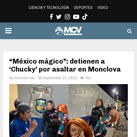
CIENCIA Y TECNOLOGÍA
DEPORTES
VIDEO
Facebook
Twitter
Instagram
Youtube
PRIMARY
MENU
“México mágico”: detienen a
‘Chucky’ por asaltar en Monclova
by
mcvnoticias
septiembre 23, 2023
760