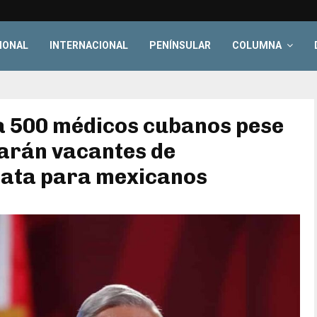
IONAL
INTERNACIONAL
PENÍNSULAR
COLUMNA
a 500 médicos cubanos pese
tarán vacantes de
iata para mexicanos