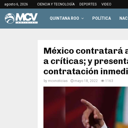
agosto 6, 2026
CIENCIA Y TECNOLOGÍA
DEPORTES
VIDEO
QUINTANA ROO
POLÍTICA
NAC
México contratará 
a críticas; y presen
contratación inmed
by
mcvnoticias
mayo 18, 2022
1163