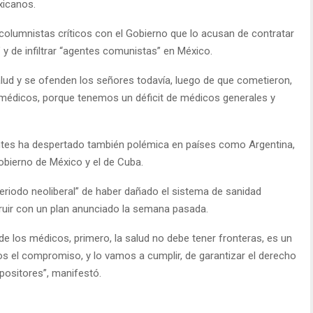
xicanos.
e columnistas críticos con el Gobierno que lo acusan de contratar
 y de infiltrar “agentes comunistas” en México.
alud y se ofenden los señores todavía, luego de que cometieron,
n médicos, porque tenemos un déficit de médicos generales y
tes ha despertado también polémica en países como Argentina,
obierno de México y el de Cuba.
periodo neoliberal” de haber dañado el sistema de sanidad
struir con un plan anunciado la semana pasada.
e los médicos, primero, la salud no debe tener fronteras, es un
el compromiso, y lo vamos a cumplir, de garantizar el derecho
positores”, manifestó.