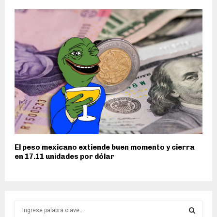
El peso mexicano extiende buen momento y cierra
en 17.11 unidades por dólar
S
e