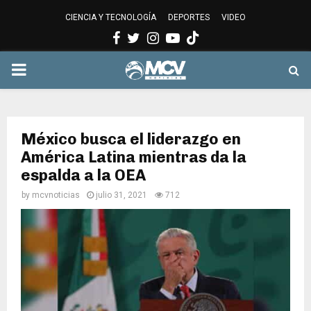
CIENCIA Y TECNOLOGÍA
DEPORTES
VIDEO
Facebook
Twitter
Instagram
Youtube
PRIMARY
MENU
México busca el liderazgo en
América Latina mientras da la
espalda a la OEA
by
mcvnoticias
julio 31, 2021
712