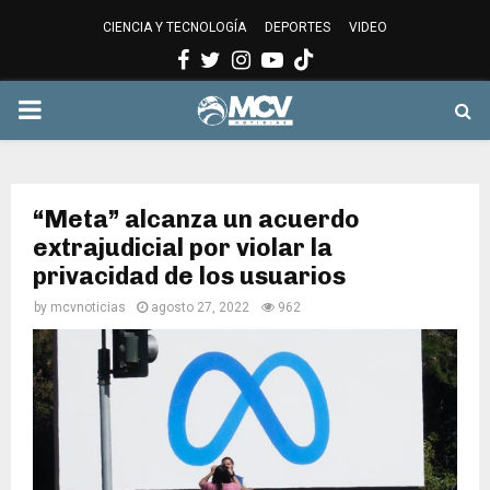
CIENCIA Y TECNOLOGÍA
DEPORTES
VIDEO
Facebook
Twitter
Instagram
Youtube
PRIMARY
MENU
“Meta” alcanza un acuerdo
extrajudicial por violar la
privacidad de los usuarios
by
mcvnoticias
agosto 27, 2022
962