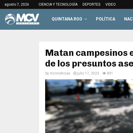
agosto 7, 2026
CIENCIA Y TECNOLOGÍA
DEPORTES
VIDEO
QUINTANA ROO
POLÍTICA
NAC
Matan campesinos e
de los presuntos as
by
mcvnoticias
julio 17, 2023
891