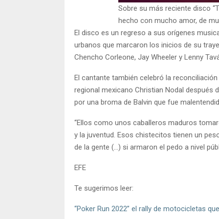
Sobre su más reciente disco “
hecho con mucho amor, de mu
El disco es un regreso a sus orígenes musica
urbanos que marcaron los inicios de su traye
Chencho Corleone, Jay Wheeler y Lenny Tavá
El cantante también celebró la reconciliació
regional mexicano Christian Nodal después 
por una broma de Balvin que fue malentendid
“Ellos como unos caballeros maduros tomaro
y la juventud. Esos chistecitos tienen un pe
de la gente (…) si armaron el pedo a nivel pú
EFE
Te sugerimos leer:
“Poker Run 2022” el rally de motocicletas q