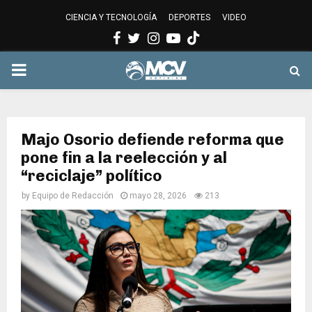
CIENCIA Y TECNOLOGÍA
DEPORTES
VIDEO
Facebook
Twitter
Instagram
Youtube
PRIMARY
MENU
Majo Osorio defiende reforma que
pone fin a la reelección y al
“reciclaje” político
by
Equipo de Redacción
mayo 28, 2026
213