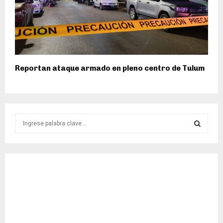
Reportan ataque armado en pleno centro de Tulum
S
e
a
S
r
c
E
h
f
A
o
r
R
:
C