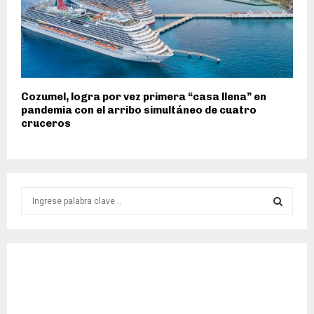
Cozumel, logra por vez primera “casa llena” en
pandemia con el arribo simultáneo de cuatro
cruceros
S
e
a
S
r
c
E
h
f
A
o
r
R