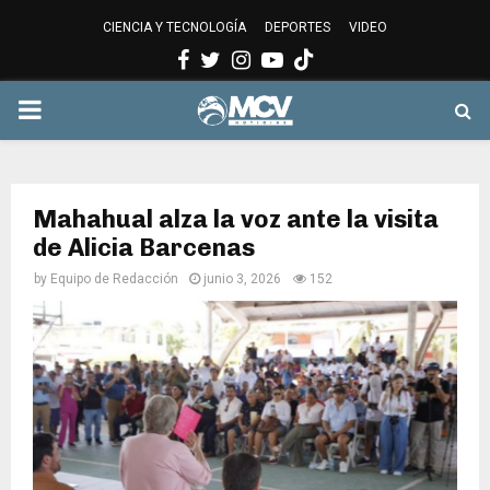
CIENCIA Y TECNOLOGÍA
DEPORTES
VIDEO
Facebook
Twitter
Instagram
Youtube
PRIMARY
MENU
Mahahual alza la voz ante la visita
de Alicia Barcenas
by
Equipo de Redacción
junio 3, 2026
152