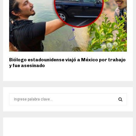
Biólogo estadounidense viajó a México por trabajo
y fue asesinado
S
e
a
S
r
c
E
h
f
A