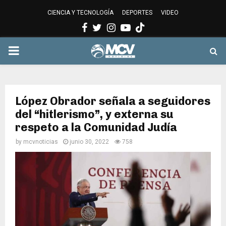
CIENCIA Y TECNOLOGÍA
DEPORTES
VIDEO
Facebook
Twitter
Instagram
Youtube
PRIMARY
MENU
López Obrador señala a seguidores
del “hitlerismo”, y externa su
respeto a la Comunidad Judía
by
mcvnoticias
junio 30, 2022
758