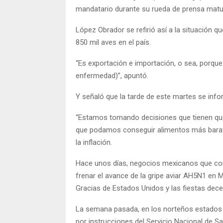
mandatario durante su rueda de prensa matut
López Obrador se refirió así a la situación 
850 mil aves en el país.
“Es exportación e importación, o sea, porq
enfermedad)”, apuntó.
Y señaló que la tarde de este martes se info
“Estamos tomando decisiones que tienen que 
que podamos conseguir alimentos más baratos
la inflación.
Hace unos días, negocios mexicanos que come
frenar el avance de la gripe aviar AH5N1 en 
Gracias de Estados Unidos y las fiestas de
La semana pasada, en los norteños estados 
por instrucciones del Servicio Nacional de Sa