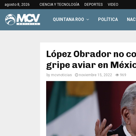
agosto 8, 2026
CIENCIA Y TECNOLOGÍA
DEPORTES
VIDEO
QUINTANA ROO
POLÍTICA
NAC
López Obrador no co
gripe aviar en Méxi
by
mcvnoticias
noviembre 15, 2022
969