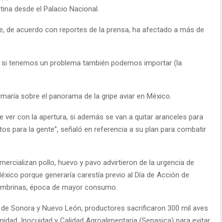
ina desde el Palacio Nacional.
que, de acuerdo con reportes de la prensa, ha afectado a más de
ue si tenemos un problema también podemos importar (la
rmaría sobre el panorama de la gripe aviar en México.
ver con la apertura, si además se van a quitar aranceles para
 para la gente”, señaló en referencia a su plan para combatir
rcializan pollo, huevo y pavo advirtieron de la urgencia de
México porque generaría carestía previo al Día de Acción de
cembrinas, época de mayor consumo.
de Sonora y Nuevo León, productores sacrificaron 300 mil aves
nidad, Inocuidad y Calidad Agroalimentaria (Senasica) para evitar