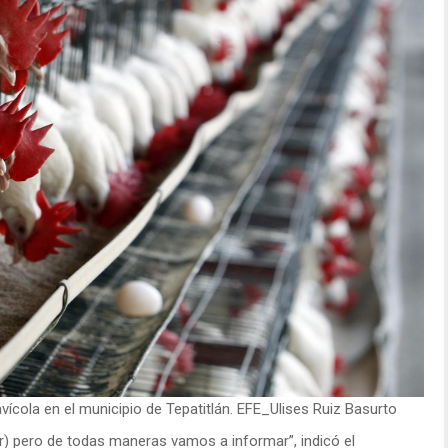
vícola en el municipio de Tepatitlán. EFE_Ulises Ruiz Basurto
ar) pero de todas maneras vamos a informar”, indicó el