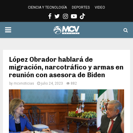
CIENCIA Y TECNOLOGÍA
DEPORTES
VIDEO
Facebook
Twitter
Instagram
Youtube
PRIMARY
MENU
López Obrador hablará de
migración, narcotráfico y armas en
reunión con asesora de Biden
by
mcvnoticias
julio 24, 2023
882