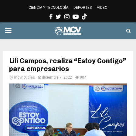
CIENCIA Y TECNOLOGÍA
DEPORTES
VIDEO
Facebook
Twitter
Instagram
Youtube
PRIMARY
MENU
Lili Campos, realiza “Estoy Contigo”
para empresarios
by
mcvnoticias
diciembre 7, 2022
984