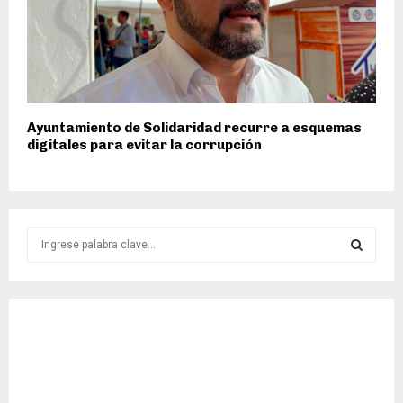
Ayuntamiento de Solidaridad recurre a esquemas
digitales para evitar la corrupción
S
e
a
S
r
c
E
h
f
A
o
r
R