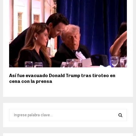
Así fue evacuado Donald Trump tras tiroteo en
cena con la prensa
S
e
a
S
r