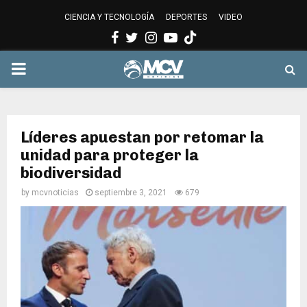
CIENCIA Y TECNOLOGÍA
DEPORTES
VIDEO
Facebook
Twitter
Instagram
Youtube
PRIMARY
MENU
Líderes apuestan por retomar la
unidad para proteger la
biodiversidad
by
mcvnoticias
septiembre 3, 2021
679