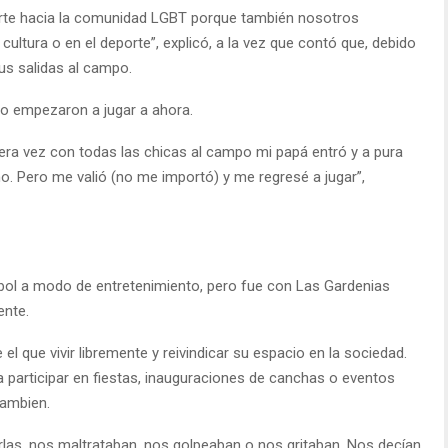
rte hacia la comunidad LGBT porque también nosotros
a cultura o en el deporte”, explicó, a la vez que contó que, debido
us salidas al campo.
do empezaron a jugar a ahora.
ra vez con todas las chicas al campo mi papá entró y a pura
 Pero me valió (no me importó) y me regresé a jugar”,
bol a modo de entretenimiento, pero fue con Las Gardenias
nte.
 que vivir libremente y reivindicar su espacio en la sociedad.
 participar en fiestas, inauguraciones de canchas o eventos
cambien.
rlas, nos maltrataban, nos golpeaban o nos gritaban. Nos decían