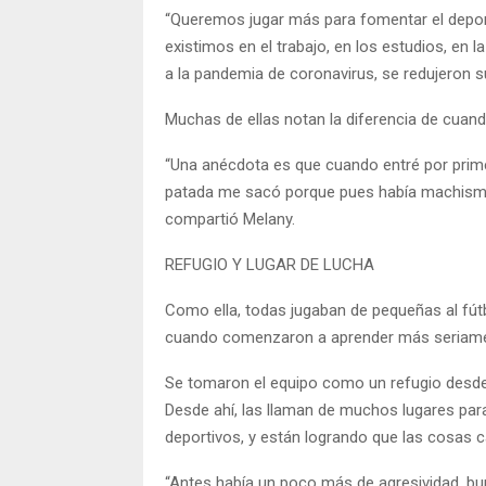
“Queremos jugar más para fomentar el depo
existimos en el trabajo, en los estudios, en l
a la pandemia de coronavirus, se redujeron s
Muchas de ellas notan la diferencia de cuan
“Una anécdota es que cuando entré por prime
patada me sacó porque pues había machismo.
compartió Melany.
REFUGIO Y LUGAR DE LUCHA
Como ella, todas jugaban de pequeñas al fút
cuando comenzaron a aprender más seriame
Se tomaron el equipo como un refugio desde el
Desde ahí, las llaman de muchos lugares para
deportivos, y están logrando que las cosas 
“Antes había un poco más de agresividad, bu