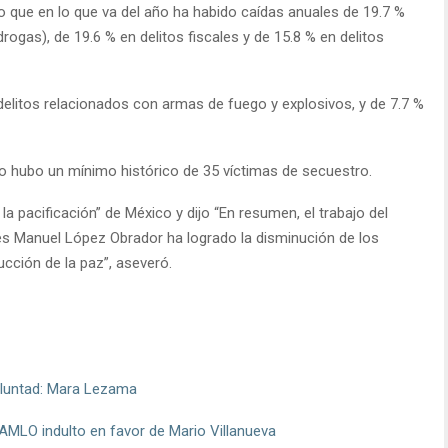
so que en lo que va del año ha habido caídas anuales de 19.7 %
rogas), de 19.6 % en delitos fiscales y de 15.8 % en delitos
delitos relacionados con armas de fuego y explosivos, y de 7.7 %
ulio hubo un mínimo histórico de 35 víctimas de secuestro.
a pacificación” de México y dijo “En resumen, el trabajo del
és Manuel López Obrador ha logrado la disminución de los
ucción de la paz”, aseveró.
voluntad: Mara Lezama
AMLO indulto en favor de Mario Villanueva