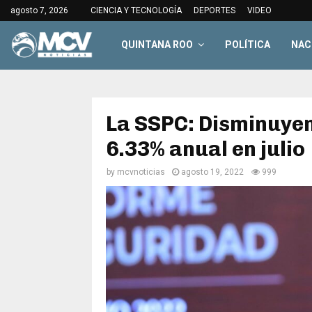
agosto 7, 2026
CIENCIA Y TECNOLOGÍA
DEPORTES
VIDEO
QUINTANA ROO
POLÍTICA
NAC
La SSPC: Disminuyen
6.33% anual en julio
by
mcvnoticias
agosto 19, 2022
999