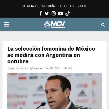
CIENCIA Y TECNOLOGÍA
DEPORTES
VIDEO
Facebook
Twitter
Instagram
Youtube
PRIMARY
MENU
La selección femenina de México
se medirá con Argentina en
octubre
by
mcvnoticias
septiembre 20, 2021
666