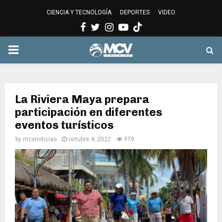
CIENCIA Y TECNOLOGÍA
DEPORTES
VIDEO
Facebook
Twitter
Instagram
Youtube
PRIMARY
MENU
La Riviera Maya prepara
participación en diferentes
eventos turísticos
by
mcvnoticias
octubre 4, 2022
979