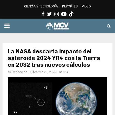
CIENCIA Y TECNOLOGÍA
DEPORTES
VIDEO
Facebook
Twitter
Instagram
Youtube
PRIMARY
MENU
La NASA descarta impacto del
asteroide 2024 YR4 con la Tierra
en 2032 tras nuevos cálculos
by
Redacción
febrero 25, 2025
964