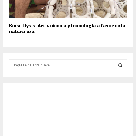
Kora-Llysis: Arte, ciencia y tecnología a favor de la
naturaleza
S
e
a
S
r
c
E
h
f
A
o
r
R
:
C