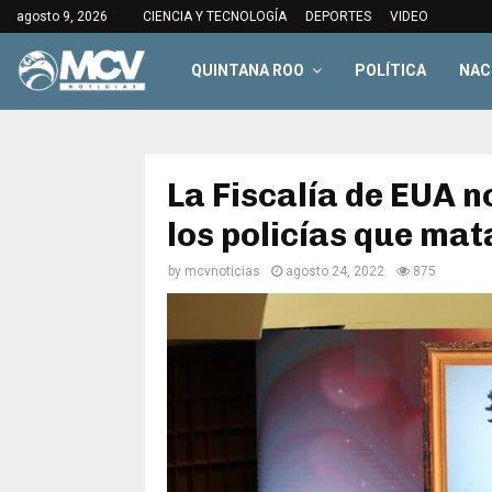
agosto 9, 2026
CIENCIA Y TECNOLOGÍA
DEPORTES
VIDEO
QUINTANA ROO
POLÍTICA
NAC
La Fiscalía de EUA 
los policías que ma
by
mcvnoticias
agosto 24, 2022
875