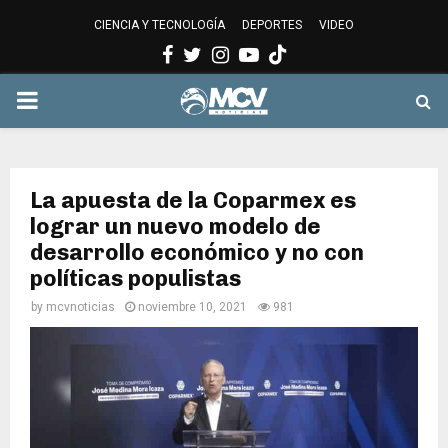
CIENCIA Y TECNOLOGÍA
DEPORTES
VIDEO
Facebook
Twitter
Instagram
Youtube
PRIMARY
MENU
La apuesta de la Coparmex es
lograr un nuevo modelo de
desarrollo económico y no con
políticas populistas
by
mcvnoticias
noviembre 10, 2021
981