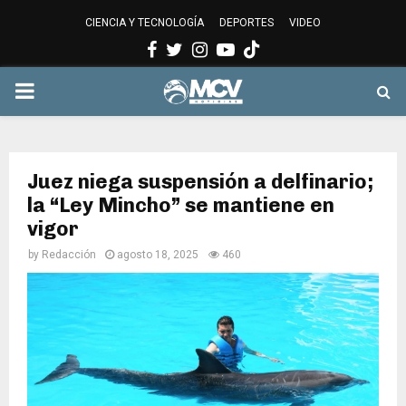
CIENCIA Y TECNOLOGÍA
DEPORTES
VIDEO
Facebook
Twitter
Instagram
Youtube
PRIMARY
MENU
Juez niega suspensión a delfinario;
la “Ley Mincho” se mantiene en
vigor
by
Redacción
agosto 18, 2025
460