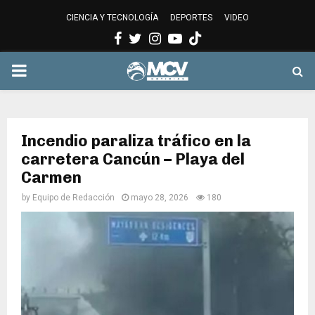
CIENCIA Y TECNOLOGÍA
DEPORTES
VIDEO
Facebook
Twitter
Instagram
Youtube
PRIMARY
MENU
Incendio paraliza tráfico en la
carretera Cancún – Playa del
Carmen
by
Equipo de Redacción
mayo 28, 2026
180