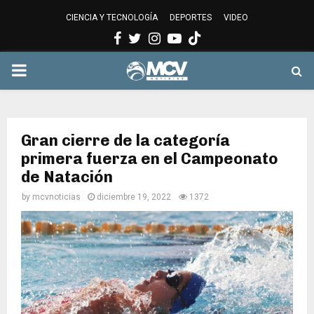
CIENCIA Y TECNOLOGÍA
DEPORTES
VIDEO
Facebook
Twitter
Instagram
Youtube
PRIMARY
MENU
Gran cierre de la categoría
primera fuerza en el Campeonato
de Natación
by
mcvnoticias
diciembre 19, 2022
1372