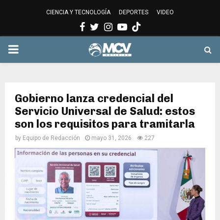
CIENCIA Y TECNOLOGÍA
DEPORTES
VIDEO
Facebook
Twitter
Instagram
Youtube
PRIMARY
MENU
Gobierno lanza credencial del
Servicio Universal de Salud: estos
son los requisitos para tramitarla
by
Equipo de Redacción
mayo 31, 2026
227