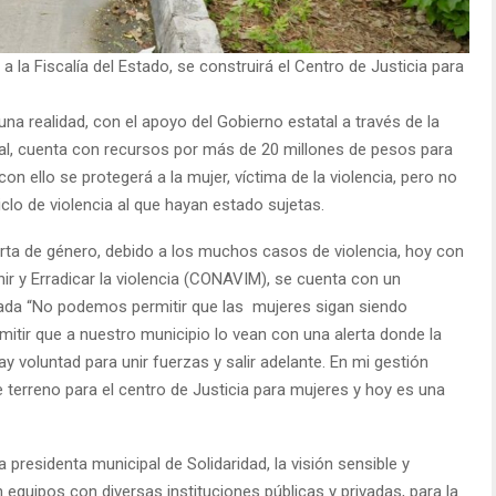
a la Fiscalía del Estado, se construirá el Centro de Justicia para
na realidad, con el apoyo del Gobierno estatal a través de la
ual, cuenta con recursos por más de 20 millones de pesos para
con ello se protegerá a la mujer, víctima de la violencia, pero no
iclo de violencia al que hayan estado sujetas.
ta de género, debido a los muchos casos de violencia, hoy con
ir y Erradicar la violencia (CONAVIM), se cuenta con un
zada “No podemos permitir que las mujeres sigan siendo
itir que a nuestro municipio lo vean con una alerta donde la
y voluntad para unir fuerzas y salir adelante. En mi gestión
terreno para el centro de Justicia para mujeres y hoy es una
 presidenta municipal de Solidaridad, la visión sensible y
n equipos con diversas instituciones públicas y privadas, para la