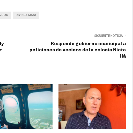
A ROO
RIVIERA MAYA
SIGUIENTE NOTICIA
dy
Responde gobierno municipal a
r
peticiones de vecinos de la colonia Nicte
Há