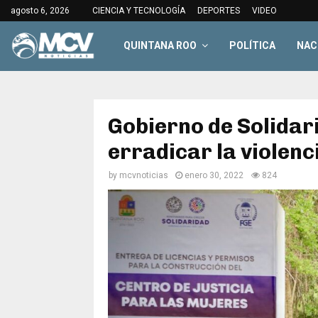
agosto 6, 2026
CIENCIA Y TECNOLOGÍA
DEPORTES
VIDEO
QUINTANA ROO
POLÍTICA
NAC
Gobierno de Solidar
erradicar la violenc
by
mcvnoticias
enero 30, 2022
824