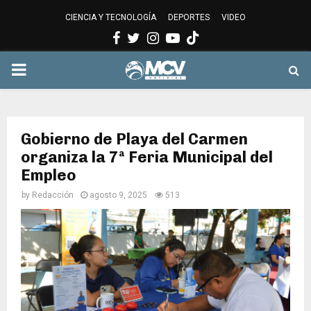
CIENCIA Y TECNOLOGÍA
DEPORTES
VIDEO
Facebook
Twitter
Instagram
Youtube
PRIMARY
MENU
Gobierno de Playa del Carmen
organiza la 7ª Feria Municipal del
Empleo
by
Redacción
agosto 9, 2025
513