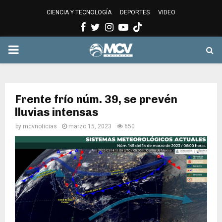
CIENCIA Y TECNOLOGÍA
DEPORTES
VIDEO
Facebook
Twitter
Instagram
Youtube
PRIMARY
MENU
Frente frío núm. 39, se prevén
lluvias intensas
by
mcvnoticias
marzo 15, 2023
650