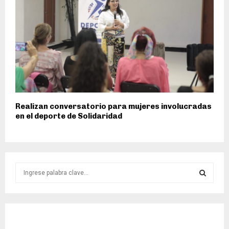
Realizan conversatorio para mujeres involucradas
en el deporte de Solidaridad
S
e
a
S
r
c
E
h