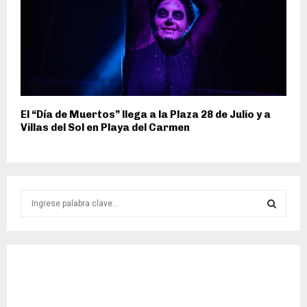
El “Día de Muertos” llega a la Plaza 28 de Julio y a
Villas del Sol en Playa del Carmen
S
e
a
S
r
c
E
h
f
A
o