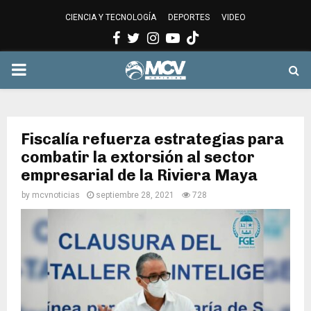
CIENCIA Y TECNOLOGÍA
DEPORTES
VIDEO
Facebook
Twitter
Instagram
Youtube
PRIMARY
MENU
Fiscalía refuerza estrategias para
combatir la extorsión al sector
empresarial de la Riviera Maya
by
mcvnoticias
septiembre 28, 2021
728