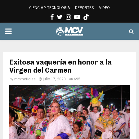
CIENCIA Y TECNOLOGÍA
DEPORTES
VIDEO
Facebook
Twitter
Instagram
Youtube
PRIMARY
MENU
Exitosa vaquería en honor a la
Virgen del Carmen
by
mcvnoticias
julio 17, 2023
695