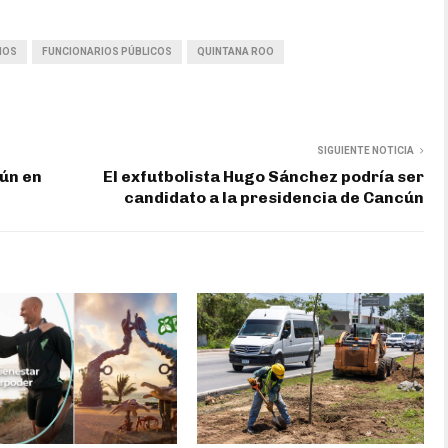
IOS
FUNCIONARIOS PÚBLICOS
QUINTANA ROO
SIGUIENTE NOTICIA
cún en
El exfutbolista Hugo Sánchez podría ser
candidato a la presidencia de Cancún