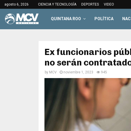
agosto 6, 2026
CIENCIA Y TECNOLOGÍA
DEPORTES
VIDEO
QUINTANA ROO
POLÍTICA
NAC
Ex funcionarios púb
no serán contratado
by
MCV
noviembre 1, 2023
945