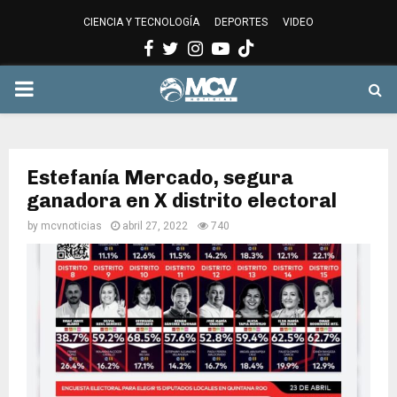
CIENCIA Y TECNOLOGÍA
DEPORTES
VIDEO
Facebook
Twitter
Instagram
Youtube
PRIMARY
MENU
Estefanía Mercado, segura
ganadora en X distrito electoral
by
mcvnoticias
abril 27, 2022
740