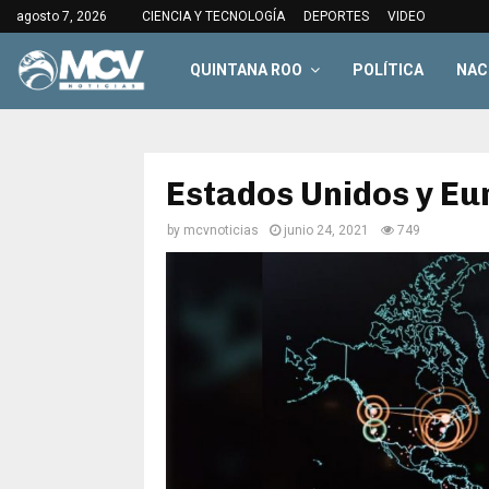
agosto 7, 2026
CIENCIA Y TECNOLOGÍA
DEPORTES
VIDEO
QUINTANA ROO
POLÍTICA
NAC
Estados Unidos y Eu
by
mcvnoticias
junio 24, 2021
749