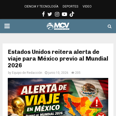
CIENCIA Y TECNOLOGÍA
DEPORTES
VIDEO
Facebook
Twitter
Instagram
Youtube
PRIMARY
MENU
Estados Unidos reitera alerta de
viaje para México previo al Mundial
2026
by
Equipo de Redacción
junio 10, 2026
205