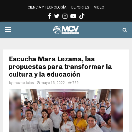
CIENCIA Y TECNOLOGÍA
DEPORTES
VIDEO
Facebook
Twitter
Instagram
Youtube
PRIMARY
MENU
Escucha Mara Lezama, las
propuestas para transformar la
cultura y la educación
by
mcvnoticias
mayo 13, 2022
739