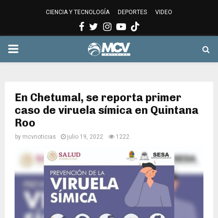
CIENCIA Y TECNOLOGÍA
DEPORTES
VIDEO
Facebook
Twitter
Instagram
Youtube
PRIMARY
MENU
En Chetumal, se reporta primer
caso de viruela símica en Quintana
Roo
by
mcvnoticias
julio 19, 2022
1222