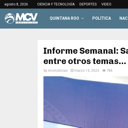
agosto 8, 2026
CIENCIA Y TECNOLOGÍA
DEPORTES
VIDEO
QUINTANA ROO
POLÍTICA
NAC
Informe Semanal: S
entre otros temas…
by
mcvnoticias
marzo 13, 2023
786