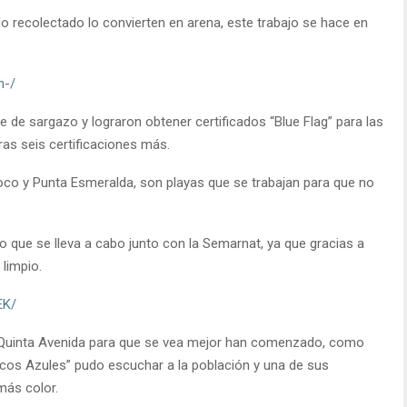
o recolectado lo convierten en arena, este trabajo se hace en
h-/
de sargazo y lograron obtener certificados “Blue Flag” para las
ras seis certificaciones más.
coco y Punta Esmeralda, son playas que se trabajan para que no
 que se lleva a cabo junto con la Semarnat, ya que gracias a
 limpio.
EK/
la Quinta Avenida para que se vea mejor han comenzado, como
cos Azules” pudo escuchar a la población y una de sus
más color.