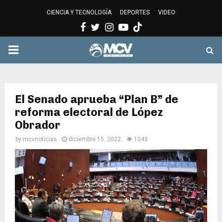
CIENCIA Y TECNOLOGÍA
DEPORTES
VIDEO
Facebook
Twitter
Instagram
Youtube
PRIMARY
MENU
El Senado aprueba “Plan B” de
reforma electoral de López
Obrador
by
mcvnoticias
diciembre 15, 2022
1043