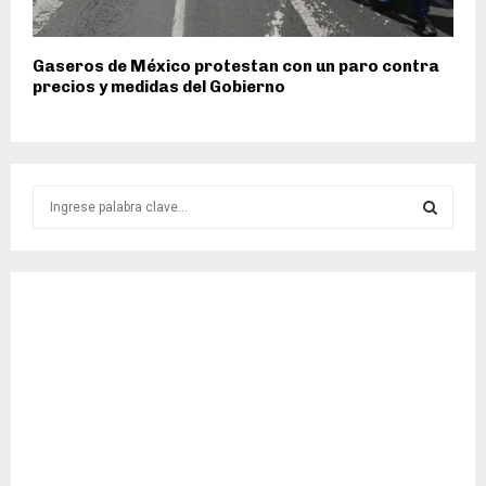
Gaseros de México protestan con un paro contra
precios y medidas del Gobierno
S
e
a
S
r
c
E
h
f
A
o
r
R
:
C
H