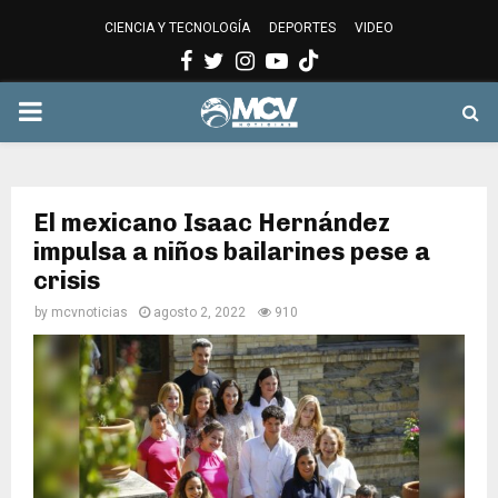
CIENCIA Y TECNOLOGÍA
DEPORTES
VIDEO
Facebook
Twitter
Instagram
Youtube
PRIMARY
MENU
El mexicano Isaac Hernández
impulsa a niños bailarines pese a
crisis
by
mcvnoticias
agosto 2, 2022
910