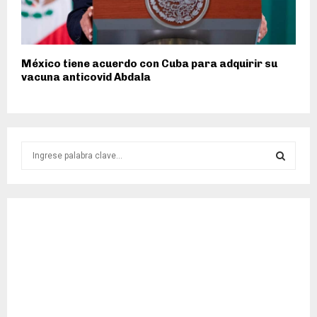
México tiene acuerdo con Cuba para adquirir su
vacuna anticovid Abdala
S
e
a
S
r
c
E
h
f
A
o
r
R
:
C