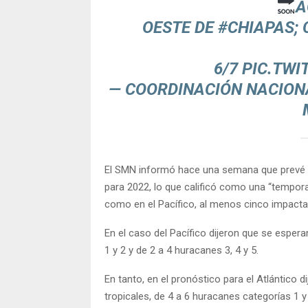
A
OESTE DE
#CHIAPAS
;
6/7
PIC.TW
— COORDINACIÓN NACIONA
El SMN informó hace una semana que prevé 
para 2022, lo que calificó como una “temporad
como en el Pacífico, al menos cinco impactar
En el caso del Pacífico dijeron que se esper
1 y 2 y de 2 a 4 huracanes 3, 4 y 5.
En tanto, en el pronóstico para el Atlántico 
tropicales, de 4 a 6 huracanes categorías 1 y 2