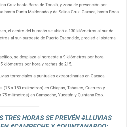
ina Cruz hasta Barra de Tonalá, y zona de prevención por
a hasta Punta Maldonado y de Salina Cruz, Oaxaca, hasta Boca
nes, el centro del huracán se ubicó a 130 kilómetros al sur de
tros al sur-suroeste de Puerto Escondido, precisó el sistema
acífico, se desplaza al noroeste a 9 kilómetros por hora
5 kilómetros por hora y rachas de 215.
uvias torrenciales a puntuales extraordinarias en Oaxaca.
s (75 a 150 milímetros) en Chiapas, Tabasco, Guerrero y
0 a 75 milímetros) en Campeche, Yucatán y Quintana Roo.
S TRES HORAS SE PREVÉN
#LLUVIAS
 EN
#CAMPECHE
Y
#QUINTANAROO
;