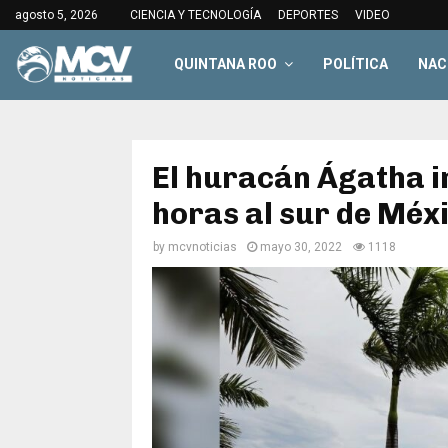
agosto 5, 2026
CIENCIA Y TECNOLOGÍA
DEPORTES
VIDEO
QUINTANA ROO
POLÍTICA
NAC
El huracán Ágatha 
horas al sur de Méx
by
mcvnoticias
mayo 30, 2022
1118