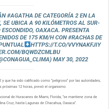
ÁN
#AGATHA
DE CATEGORÍA 2 EN LA
 SE UBICA A 90 KILÓMETROS AL SUR-
 ESCONDIDO, OAXACA. PRESENTA
NIDOS DE 175 KM/H CON
#RACHAS
DE
 PUNTUAL
HTTPS://T.CO/VVYNAKFJIY
TER.COM/BQWDZCMLBU
(@CONAGUA_CLIMA)
MAY 30, 2022
2 y que ha sido calificado como “peligroso” por las autoridades,
s próximas 12 horas, previó el organismo.
cional de Huracanes de Miami, Florida, “se mantiene zona de
lina Cruz, hasta Lagunas de Chacahua, Oaxaca”.