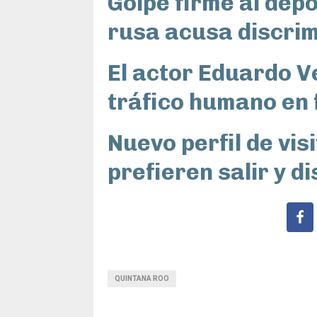
Golpe firme al depor
rusa acusa discri
El actor Eduardo V
tráfico humano en
Nuevo perfil de vis
prefieren salir y d
QUINTANA ROO