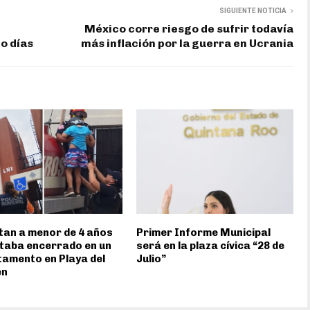
SIGUIENTE NOTICIA
México corre riesgo de sufrir todavía
o días
más inflación por la guerra en Ucrania
an a menor de 4 años
Primer Informe Municipal
taba encerrado en un
será en la plaza cívica “28 de
amento en Playa del
Julio”
en