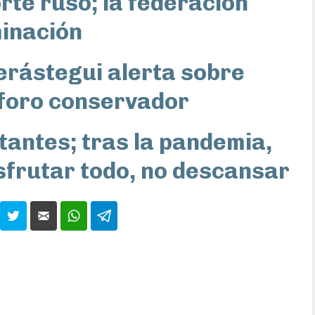
te ruso; ​​la federación
minación
erástegui alerta sobre
 foro conservador
itantes; tras la pandemia,
isfrutar todo, no descansar