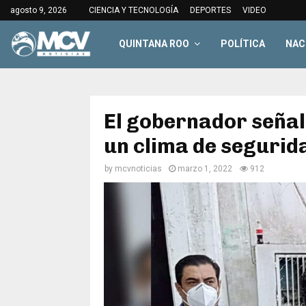
agosto 9, 2026
CIENCIA Y TECNOLOGÍA
DEPORTES
VIDEO
QUINTANA ROO
POLÍTICA
NAC
El gobernador seña
un clima de segurid
by
mcvnoticias
marzo 1, 2022
912