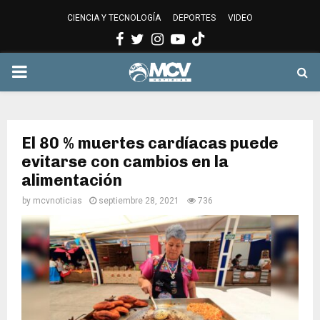
CIENCIA Y TECNOLOGÍA
DEPORTES
VIDEO
Facebook
Twitter
Instagram
Youtube
PRIMARY
MENU
El 80 % muertes cardíacas puede
evitarse con cambios en la
alimentación
by
mcvnoticias
septiembre 28, 2021
736