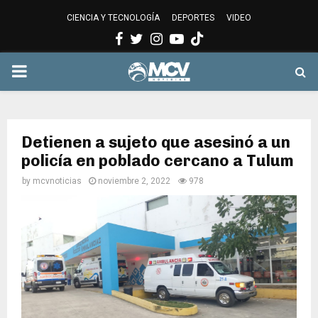
CIENCIA Y TECNOLOGÍA
DEPORTES
VIDEO
Facebook
Twitter
Instagram
Youtube
PRIMARY
MENU
Detienen a sujeto que asesinó a un
policía en poblado cercano a Tulum
by
mcvnoticias
noviembre 2, 2022
978