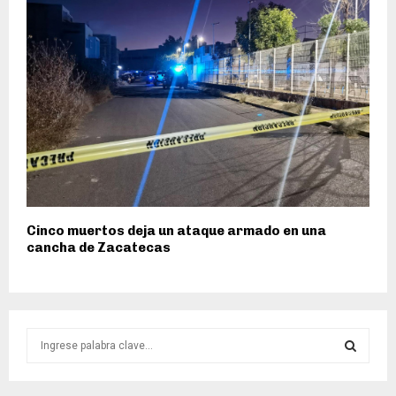
Cinco muertos deja un ataque armado en una
cancha de Zacatecas
S
e
a
S
r