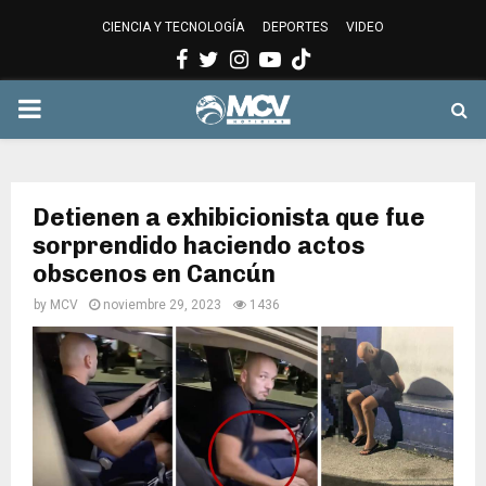
CIENCIA Y TECNOLOGÍA
DEPORTES
VIDEO
Facebook
Twitter
Instagram
Youtube
PRIMARY
MENU
Detienen a exhibicionista que fue
sorprendido haciendo actos
obscenos en Cancún
by
MCV
noviembre 29, 2023
1436