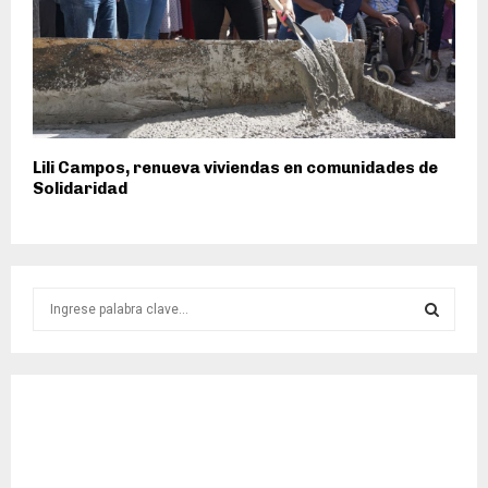
Lili Campos, renueva viviendas en comunidades de
Solidaridad
S
e
a
S
r
c
E
h
f
A
o
r
R