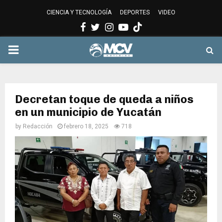
CIENCIA Y TECNOLOGÍA
DEPORTES
VIDEO
Facebook
Twitter
Instagram
Youtube
PRIMARY
MENU
Decretan toque de queda a niños
en un municipio de Yucatán
by
Redacción
febrero 18, 2025
718