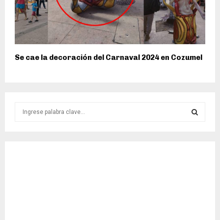
Se cae la decoración del Carnaval 2024 en Cozumel
S
e
a
S
r
c
E
h
f
A
o
r
R
:
C