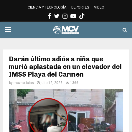
CIENCIA Y TECNOLOGÍA
DEPORTES
VIDEO
Facebook
Twitter
Instagram
Youtube
PRIMARY
MENU
Darán último adiós a niña que
murió aplastada en un elevador del
IMSS Playa del Carmen
by
mcvnoticias
julio 12, 2023
1366