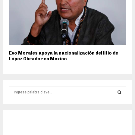
Evo Morales apoya la nacionalización del litio de
López Obrador en México
S
e
a
S
r
c
E
h
f
A
o