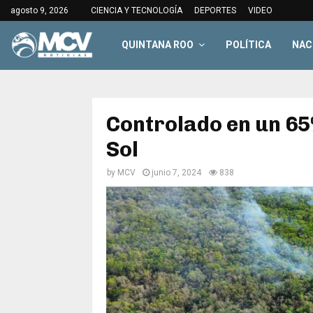
agosto 9, 2026
CIENCIA Y TECNOLOGÍA
DEPORTES
VIDEO
QUINTANA ROO
POLÍTICA
NAC
Controlado en un 65%
Sol
by
MCV
junio 7, 2024
838