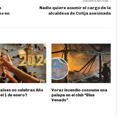
SIGUIENTE NOTICIA
a
Nadie quiere asumir el cargo de la
es en
alcaldesa de Cotija asesinada
aíses no celebran Año
Voraz incendio consume una
el 1 de enero?
palapa en el club “Blue
Venado”