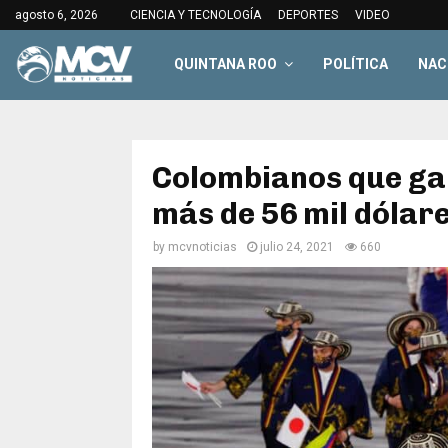
agosto 6, 2026
CIENCIA Y TECNOLOGÍA
DEPORTES
VIDEO
QUINTANA ROO
POLÍTICA
NAC
Colombianos que gan
más de 56 mil dólar
by
mcvnoticias
julio 24, 2021
660