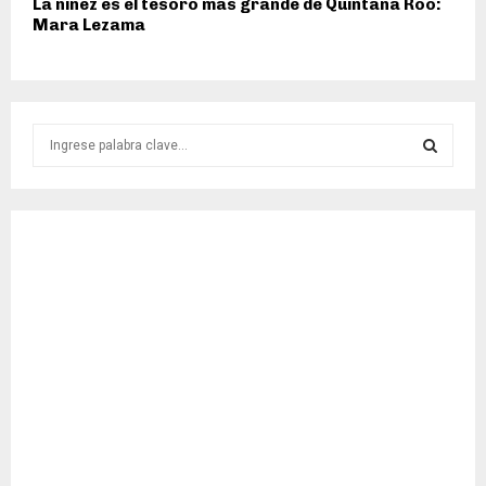
La niñez es el tesoro más grande de Quintana Roo:
Mara Lezama
S
e
a
S
r
c
E
h
f
A
o
r
R
:
C
H