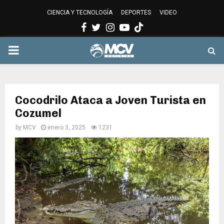
CIENCIA Y TECNOLOGÍA
DEPORTES
VIDEO
Facebook
Twitter
Instagram
Youtube
PRIMARY
MENU
Cocodrilo Ataca a Joven Turista en
Cozumel
by
MCV
enero 3, 2025
1231