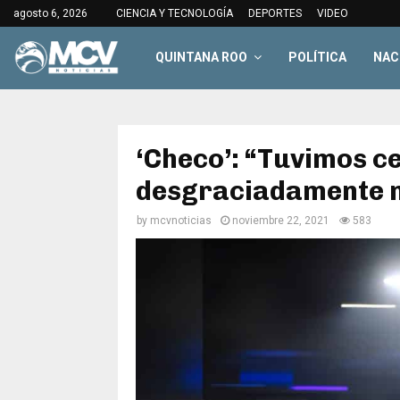
agosto 6, 2026
CIENCIA Y TECNOLOGÍA
DEPORTES
VIDEO
QUINTANA ROO
POLÍTICA
NAC
‘Checo’: “Tuvimos ce
desgraciadamente n
by
mcvnoticias
noviembre 22, 2021
583