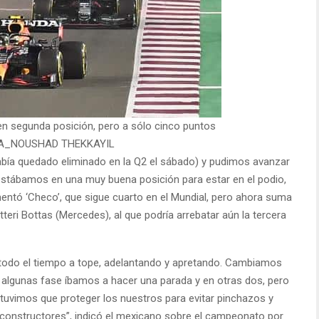
 en segunda posición, pero a sólo cinco puntos
EPA_NOUSHAD THEKKAYIL
había quedado eliminado en la Q2 el sábado) y pudimos avanzar
estábamos en una muy buena posición para estar en el podio,
ntó ‘Checo’, que sigue cuarto en el Mundial, pero ahora suma
teri Bottas (Mercedes), al que podría arrebatar aún la tercera
 todo el tiempo a tope, adelantando y apretando. Cambiamos
en algunas fase íbamos a hacer una parada y en otras dos, pero
 tuvimos que proteger los nuestros para evitar pinchazos y
 constructores”, indicó el mexicano sobre el campeonato por