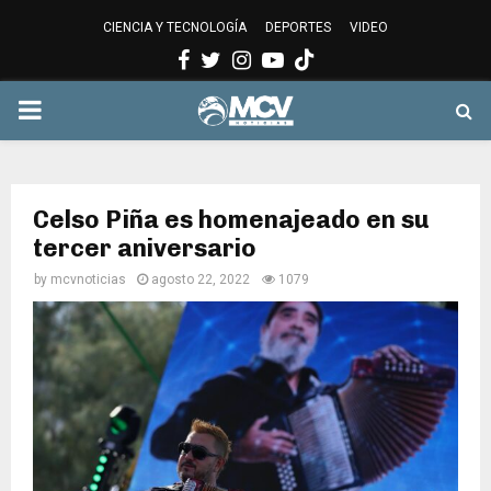
CIENCIA Y TECNOLOGÍA
DEPORTES
VIDEO
Facebook
Twitter
Instagram
Youtube
PRIMARY
MENU
Celso Piña es homenajeado en su
tercer aniversario
by
mcvnoticias
agosto 22, 2022
1079